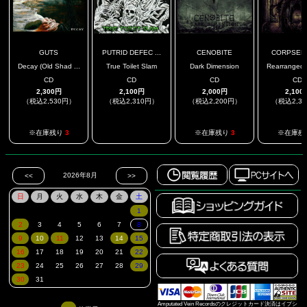
GUTS
PUTRID DEFEC ...
CENOBITE
CORPSEF
Decay (Old Shad ...
True Toilet Slam
Dark Dimension
Rearranged W
CD
CD
CD
CD
2,300円
2,100円
2,000円
2,100
（税込2,530円）
（税込2,310円）
（税込2,200円）
（税込2,3
.
※在庫残り
3
※在庫残り
3
※在庫残
Amputated Vein Recordsのクレジットカード決済はイプシ