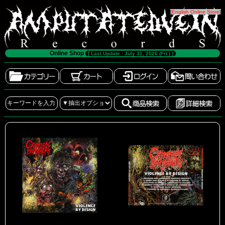
[
English Online Store
]
Online Shop
[ Last Update : July 31, 2026 (Fri.) ]