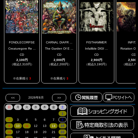
FONDLECORPSE
CARNAL DIAFR ...
FISTHAMMER
INFITA
Creaturegore Re ...
The Garden Of E ...
Infallible DIGI ...
Rotation Of 
CD
CD
CD
CD
2,100円
2,000円
2,900円
2,500
（税込2,310円）
（税込2,200円）
（税込3,190円）
（税込2,7
.
.
※在庫残り
3
※在庫残り
3