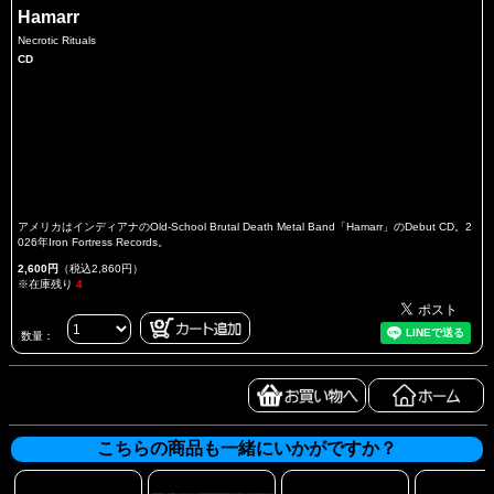
Hamarr
Necrotic Rituals
CD
アメリカはインディアナのOld-School Brutal Death Metal Band「Hamarr」のDebut CD。2
026年Iron Fortress Records。
2,600円
（税込2,860円）
※在庫残り
4
数量：
こちらの商品も一緒にいかがですか？