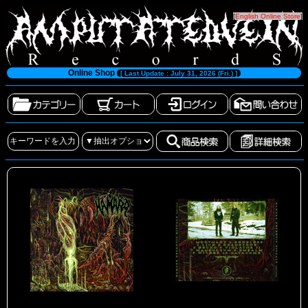
[
English Online Store
]
Online Shop
[ Last Update : July 31, 2026 (Fri.) ]