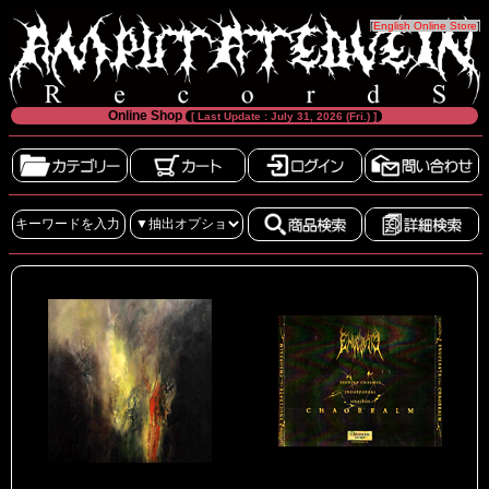
[
English Online Store
]
Online Shop
[ Last Update : July 31, 2026 (Fri.) ]