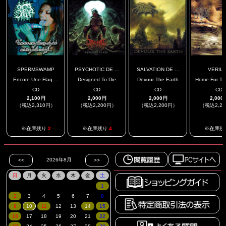
SPERMSWAMP
PSYCHOTIC DE ...
SALVATION DE ...
VERIL
Encore Une Flaq ...
Designed To Die
Devour The Earth
Home For Th
CD
CD
CD
CD
2,100円
2,000円
2,000円
2,000
（税込2,310円）
（税込2,200円）
（税込2,200円）
（税込2,2
.
※在庫残り
2
※在庫残り
4
※在庫残