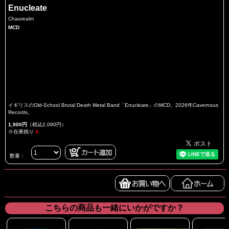
Enucleate
Chaorealm
MCD
イギリスのOld-School Brutal Death Metal Band「Enucleate」のMCD。2026年Cavernous
Records。
1,900円
（税込2,090円）
※在庫残り
3
数量：
こちらの商品も一緒にいかがですか？