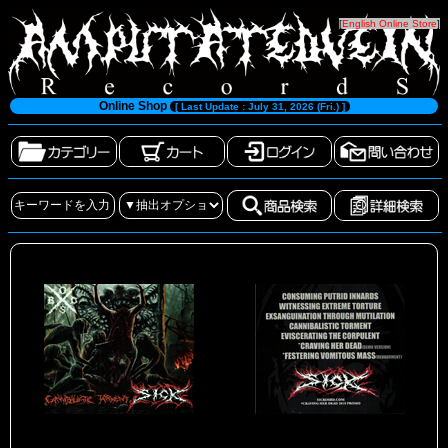
[
English Online Store
]
Online Shop
[ Last Update : July 31, 2026 (Fri.) ]