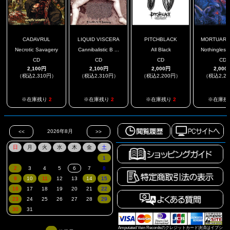
CADAVRUL
LIQUID VISCERA
PITCHBLACK
MORTUARY 
Necrotic Savagery
Cannibalistic B ...
All Black
Nothingless 
CD
CD
CD
CD
2,100円
2,100円
2,000円
2,000
（税込2,310円）
（税込2,310円）
（税込2,200円）
（税込2,2
※在庫残り
2
※在庫残り
2
※在庫残り
2
※在庫残
Amputated Vein Recordsのクレジットカード決済はイプシ