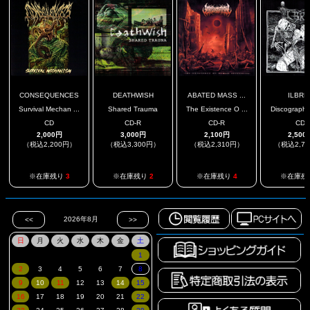
CONSEQUENCES
DEATHWISH
ABATED MASS ...
ILBRE
Survival Mechan ...
Shared Trauma
The Existence O ...
Discography
CD
CD-R
CD-R
CD
2,000円
3,000円
2,100円
2,500
（税込2,200円）
（税込3,300円）
（税込2,310円）
（税込2,7
※在庫残り
3
※在庫残り
2
※在庫残り
4
※在庫残