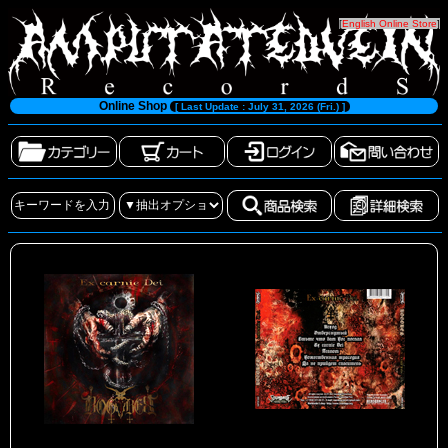
[
English Online Store
]
Online Shop
[ Last Update : July 31, 2026 (Fri.) ]