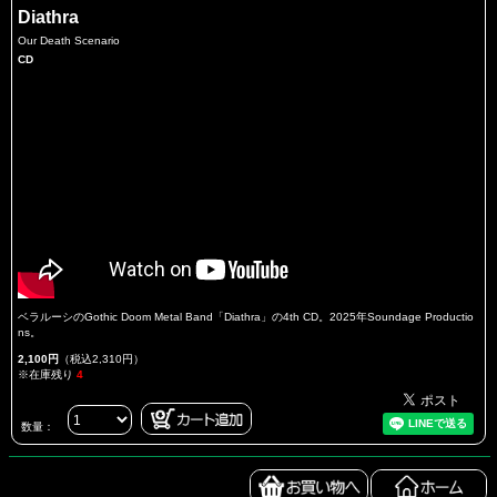
Diathra
Our Death Scenario
CD
ベラルーシのGothic Doom Metal Band「Diathra」の4th CD。2025年Soundage Productio
ns。
2,100円
（税込2,310円）
※在庫残り
4
数量：