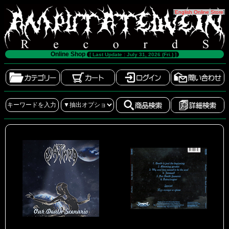
[
English Online Store
]
Online Shop
[ Last Update : July 31, 2026 (Fri.) ]