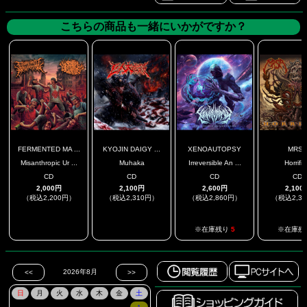
こちらの商品も一緒にいかがですか？
FERMENTED MA ...
KYOJIN DAIGY ...
XENOAUTOPSY
MRS
Misanthropic Ur ...
Muhaka
Irreversible An ...
Horrifi
CD
CD
CD
CD
2,000円
2,100円
2,600円
2,100
（税込2,200円）
（税込2,310円）
（税込2,860円）
（税込2,3
.
.
※在庫残り
5
※在庫残