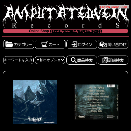
[
English Online Store
]
Online Shop
[ Last Update : July 31, 2026 (Fri.) ]