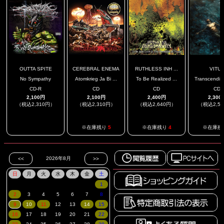
OUTTA SPITE
CEREBRAL ENEMA
RUTHLESS INH ...
VITU
No Sympathy
Atomkrieg Ja Bi ...
To Be Realized ...
Transcending
CD-R
CD
CD
CD
2,100円
2,100円
2,400円
2,300
（税込2,310円）
（税込2,310円）
（税込2,640円）
（税込2,5
.
※在庫残り
5
※在庫残り
4
※在庫残