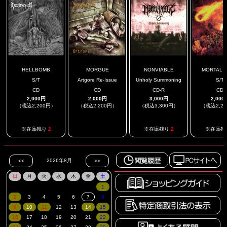
HELLBOMB
MORGUE
NONVIABLE
MORTAL 
S/T
Artgore Re-Issue
Unholy Summoning
S/T
CD
CD
CD-R
CD
2,000円
2,000円
3,000円
2,000
（税込2,200円）
（税込2,200円）
（税込3,300円）
（税込2,2
.
※在庫残り
2
※在庫残り
2
※在庫残