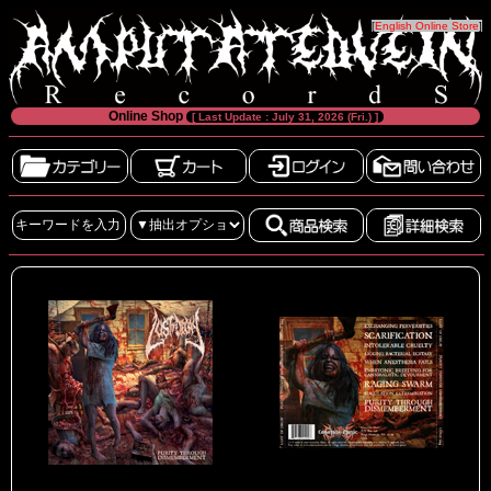
[
English Online Store
]
Online Shop
[ Last Update : July 31, 2026 (Fri.) ]