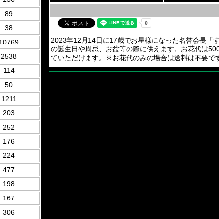
89
38
2023年12月14日に17歳でお星様になった名誉会
10769
の誕生日や周忌、お盆等の際に供えます。お花代は50
2538
ていただけます。※お花代のみの場合は送料は不要で
114
50
1211
203
252
176
224
477
198
167
306