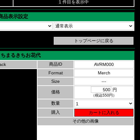
1 件目を表示中
商品表示設定
きちまるきちお花代
商品ID
ack
AVRM000
Format
Merch
Size
---
円
価格
（税込550円）
数量
購入
その他の画像