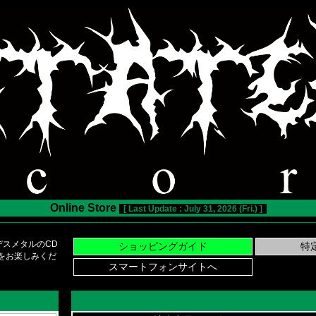
Online Store
[ Last Update : July 31, 2026 (Fri.) ]
スメタルのCD
い物をお楽しみくだ