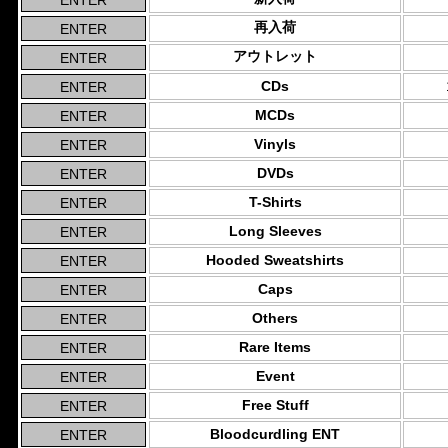
再入荷
アウトレット
CDs
MCDs
Vinyls
DVDs
T-Shirts
Long Sleeves
Hooded Sweatshirts
Caps
Others
Rare Items
Event
Free Stuff
Bloodcurdling ENT