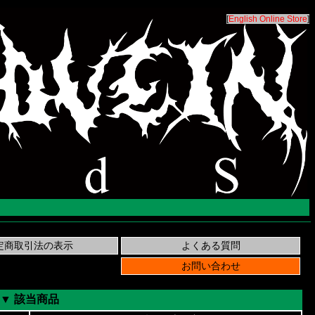
[
English Online Store
]
▼ 該当商品