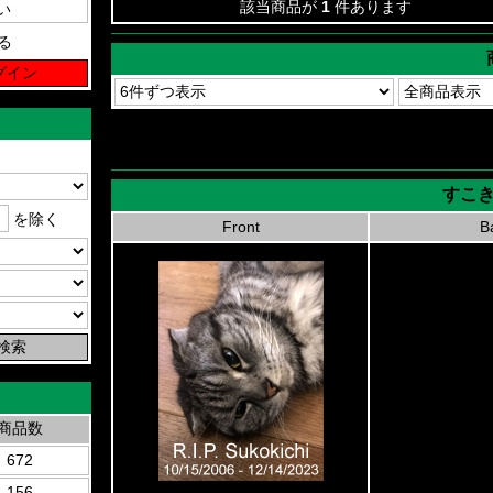
該当商品が
1
件あります
る
すこ
を除く
Front
B
商品数
672
156