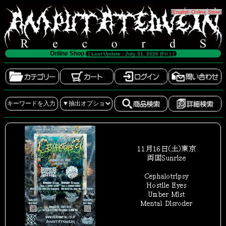
[
English Online Store
]
Online Shop
[ Last Update : July 31, 2026 (Fri.) ]