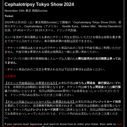
Cephalotripsy Tokyo Show 2024
November 16th 東京 両国Sunrize
Ticket
2024年11月16日（土）東京両国Sunrizeにて開催の「Cephalotripsy Tokyo Show 2024」前
売りチケット。Cephalotripsy（アメリカ）、Hostile Eyes、Umber Mist、Mental Disorderが
出演。17:45オープン / 18:15スタート。ドリンク代別途。
カンパを含めて表示価格よりも多めにチケット代をお支払いいただける場合は金額を書き換
えてカートに入れてください。表示価格未満の金額は設定できません。
※
チケットの郵送はありませんのでチケット単品のみのご注文で代金引換はご利用いただけ
ません。代金引換を希望される場合は他商品と一緒にお買い求めください。
※
ライブハウス側の受付業務軽減とスムーズな入場のため
弊社販売分の当日精算は承ってお
りません
。
※
チケット単品のみのご注文を希望される方は下記注意事項をお読みください。
注意事項
【チケット代金振込払いを希望される方】
お支払方法は
ゆうちょ間送金
、
銀行振込
のいずれ
かを、出荷区分は自動的に会場引取となります。チケット代は
ゆうちょ間送金
または
銀行振
込
での前払いとなります。当日は両国Sunrize受付にてお名前をおっしゃっていただいたう
え、ドリンク代のみお支払いいただきご入場ください。
【チケット代金クレジットカード払いを希望される方】
お支払方法は
クレジットカード決済
を選択してください。決済事務手数料が加算されます。出荷区分は自動的に会場引取となり
ます。チケット代は
クレジットカード決済
でのご請求となります。当日は両国Sunrize受付に
てお名前をおっしゃっていただいたうえ、ドリンク代のみお支払いいただきご入場くださ
い。
If you cannot read Japanese and want to know how to order your ticket, then write to
mail