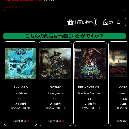
order@amputatedvein.com
. Thanks !
Sold Out
こちらの商品も一緒にいかがですか？
SKYLORD
GOTHIC
REMNANTS OF ...
KORP
Earthtales
Underground
Headless Sodomi ...
Insufferable
CD
CD
CD
CD
2,100円
2,000円
2,000円
2,400
（税込2,310円）
（税込2,200円）
（税込2,200円）
（税込2,6
.
※在庫残り
3
※在庫残り
4
※在庫残