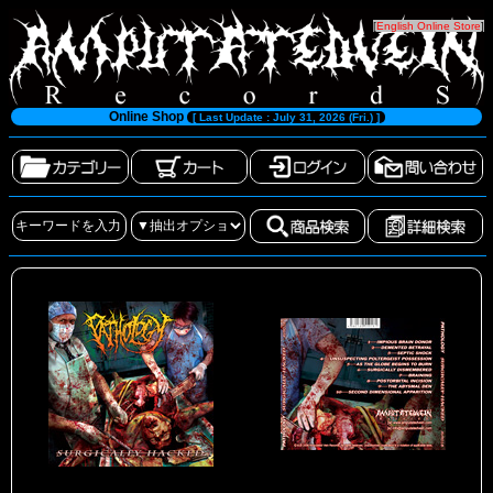
[
English Online Store
]
Online Shop
[ Last Update : July 31, 2026 (Fri.) ]