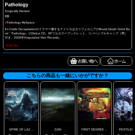
Pathology
Surgically Hacked
CD
●
Pathology MySpace
Ex-Cattle Decapitationのドラマー擁するアメリカはカリフォルニアのBrutal Death Grind Ba
nd「Pathology」のDebut CD。8Pフルカラーブックレット、リバーシブルキャップ（帯）
付き。2006年Amputated Vein Records。
Sold Out
こちらの商品も一緒にいかがですか？
SPIRE OF LAZ ...
DJIN
FIRST DEGREE ...
PESTILEC