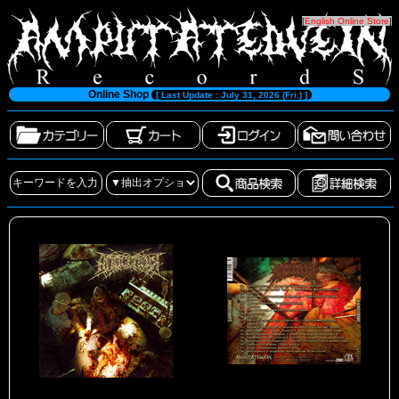
[
English Online Store
]
Online Shop
[ Last Update : July 31, 2026 (Fri.) ]