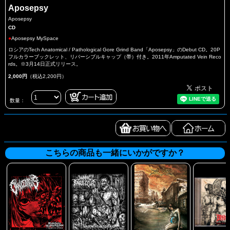
Aposepsy
Aposepsy
CD
●
Aposepsy MySpace
ロシアのTech Anatomical / Pathological Gore Grind Band「Aposepsy」のDebut CD。20P
フルカラーブックレット、リバーシブルキャップ（帯）付き。2011年Amputated Vein Reco
rds。※3月14日正式リリース。
2,000円
（税込2,200円）
数量：
こちらの商品も一緒にいかがですか？