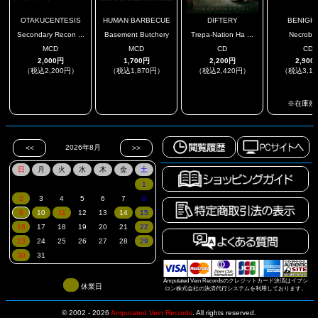
OTAKUCENTESIS
HUMAN BARBECUE
DIFTERY
BENIGH
Secondary Recon ...
Basement Butchery
Trepa-Nation Ha ...
Necrobr
MCD
MCD
CD
CD
2,000円
1,700円
2,200円
2,900
（税込2,200円）
（税込1,870円）
（税込2,420円）
（税込3,1
.
.
.
※在庫残
Amputated Vein Recordsのクレジットカード決済はイプシ
休業日
ロン株式会社の決済代行システムを利用しております。
© 2002 - 2026
Amputated Vein Records
.
All rights reserved.