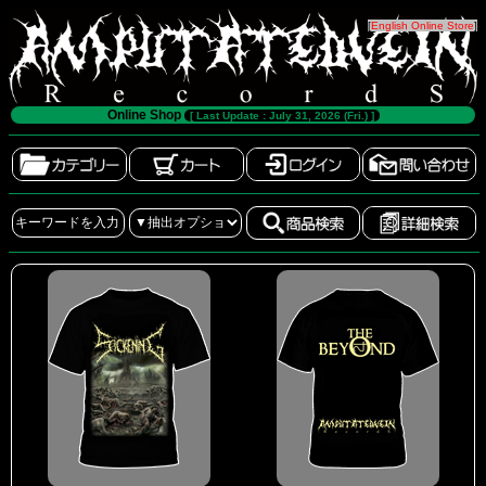
[
English Online Store
]
Online Shop
[ Last Update : July 31, 2026 (Fri.) ]