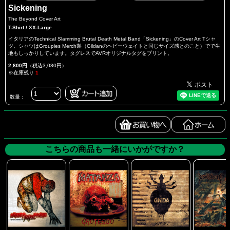
Sickening
The Beyond Cover Art
T-Shirt / XX-Large
イタリアのTechnical Slamming Brutal Death Metal Band「Sickening」のCover Art Tシャ
ツ。シャツはGroupies Merch製（Gildanのヘビーウェイトと同じサイズ感とのこと）でで生
地もしっかりしています。タグレスでAVRオリジナルタグをプリント。
2,800円
（税込3,080円）
※在庫残り
1
数量：
こちらの商品も一緒にいかがですか？