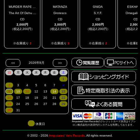
MURDER RAPE ...
MATANZA
GNIDA
ESKHAT
The Art Of Dehu ...
Grotesco
S.Y.F.
Omegalit
CD
CD
CD
CD
2,000円
2,000円
2,000円
2,000
（税込2,200円）
（税込2,200円）
（税込2,200円）
（税込2,2
※在庫残り
2
※在庫残り
3
※在庫残り
2
※在庫残
Amputated Vein Recordsのクレジットカード決済はイプシ
休業日
ロン株式会社の決済代行システムを利用しております。
© 2002 - 2026
Amputated Vein Records
.
All rights reserved.