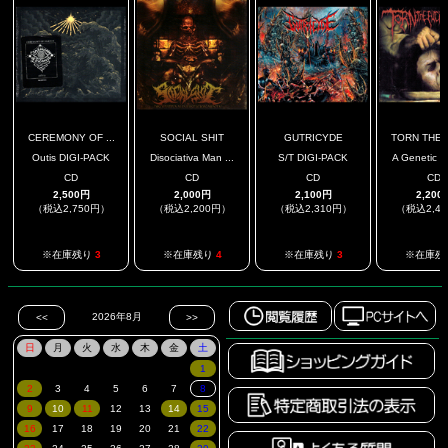
CEREMONY OF ...
SOCIAL SHIT
GUTRICYDE
TORN THE F
Outis DIGI-PACK
Disociativa Man ...
S/T DIGI-PACK
A Genetic Pr
CD
CD
CD
CD
2,500円
2,000円
2,100円
2,200
（税込2,750円）
（税込2,200円）
（税込2,310円）
（税込2,4
※在庫残り
3
※在庫残り
4
※在庫残り
3
※在庫残