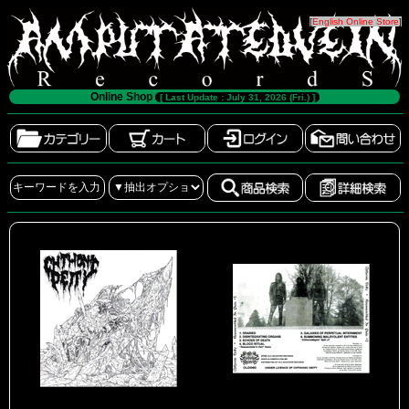
[
English Online Store
]
Online Shop
[ Last Update : July 31, 2026 (Fri.) ]